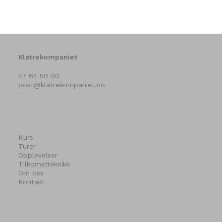
Klatrekompaniet
47 64 50 00
post@klatrekompaniet.no
Kurs
Turer
Opplevelser
Tilkomstteknikk
Om oss
Kontakt