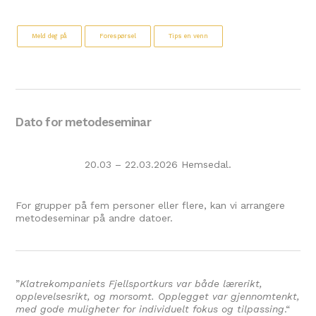
Meld deg på
Forespørsel
Tips en venn
Dato for metodeseminar
20.03 – 22.03.2026 Hemsedal.
For grupper på fem personer eller flere, kan vi arrangere
metodeseminar på andre datoer.
”
Klatrekompaniets Fjellsportkurs var både lærerikt,
opplevelsesrikt, og morsomt. Opplegget var gjennomtenkt,
med gode muligheter for individuelt fokus og tilpassing
.
“