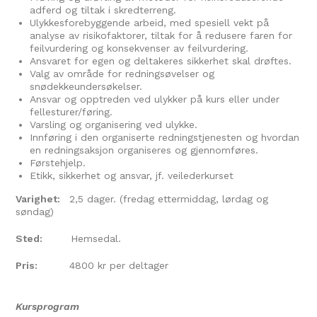
adferd og tiltak i skredterreng.
Ulykkesforebyggende arbeid, med spesiell vekt på
analyse av risikofaktorer, tiltak for å redusere faren for
feilvurdering og konsekvenser av feilvurdering.
Ansvaret for egen og deltakeres sikkerhet skal drøftes.
Valg av område for redningsøvelser og
snødekkeundersøkelser.
Ansvar og opptreden ved ulykker på kurs eller under
fellesturer/føring.
Varsling og organisering ved ulykke.
Innføring i den organiserte redningstjenesten og hvordan
en redningsaksjon organiseres og gjennomføres.
Førstehjelp.
Etikk, sikkerhet og ansvar, jf. veilederkurset
Varighet:
2,5 dager. (fredag ettermiddag, lørdag og
søndag)
Sted:
Hemsedal.
Pris:
4800 kr per deltager
Kursprogram